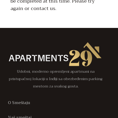
be completed at this time. Please try
again or contact us.
Udobni, moderno opremljeni apartmani na
pristupačnoj lokaciji u Inđiji sa obezbeđenim parking
mestom za svakog gosta.
O Smeštaju
Naš smeštaj