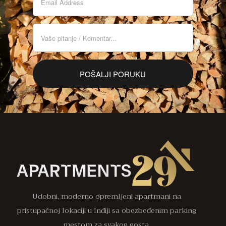
Udobni, moderno opremljeni apartmani na
pristupačnoj lokaciji u Inđiji sa obezbeđenim parking
mestom za svakog gosta.