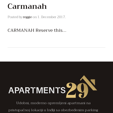
Carmanah
Posted by
reggie
on
1. December 2017.
CARMANAH Reserve this…
Udobni, moderno opremljeni apartmani na
pristupačnoj lokaciji u Inđiji sa obezbeđenim parking